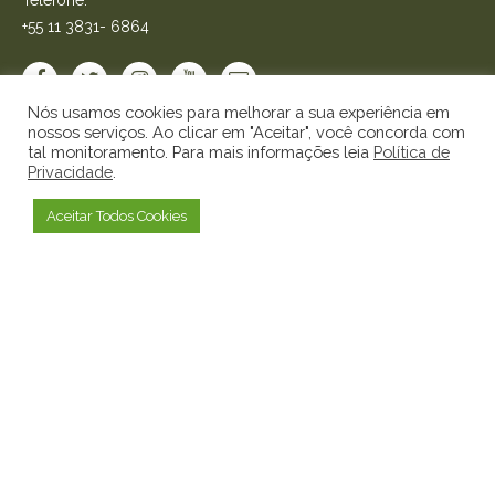
+55 11 3831- 6864
Nós usamos cookies para melhorar a sua experiência em
nossos serviços. Ao clicar em "Aceitar", você concorda com
tal monitoramento. Para mais informações leia
Política de
Sobre a Colavita
Privacidade
.
História
Missão, Visão e Valores
Aceitar Todos Cookies
Contato
Blog
Sobre a Colavita
História
Missão, Visão e Valores
Contato
Blog