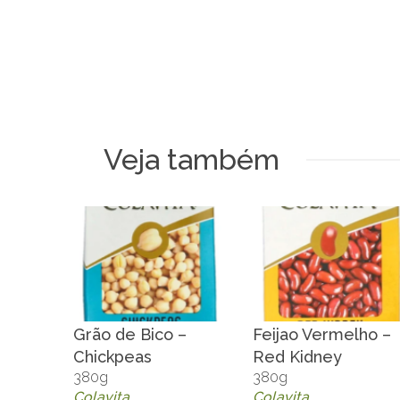
Veja também
Grão de Bico –
Feijao Vermelho –
Chickpeas
Red Kidney
380g
380g
Colavita
Colavita