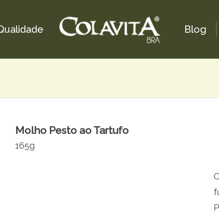
Qualidade
Blog
Molho Pesto ao Tartufo
165g
O
f
P