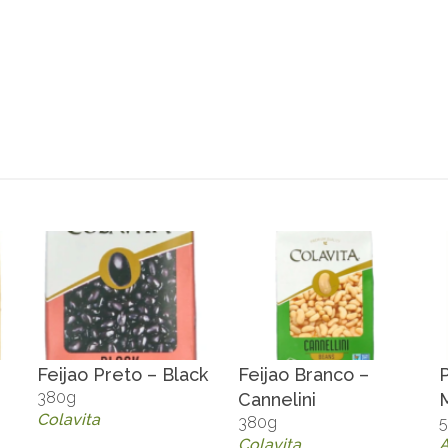
Feijao Preto – Black
Feijao Branco –
380g
Cannelini
Colavita
380g
Colavita
A