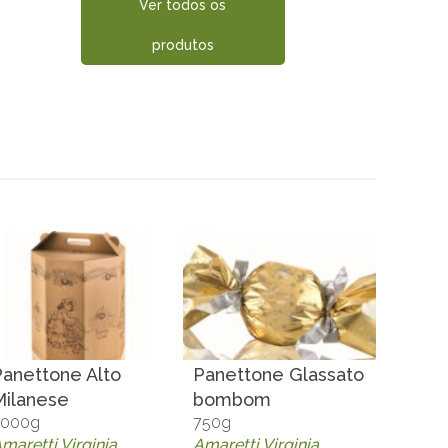
Ver todos os
produtos
Panettone Alto
Panettone Glassato
Milanese
bombom
5000g
750g
maretti Virginia
Amaretti Virginia