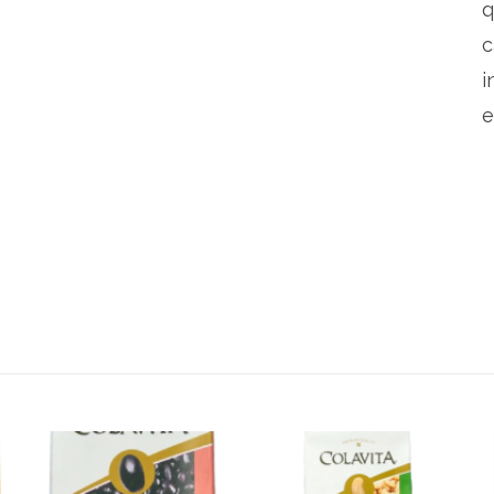
q
c
i
e