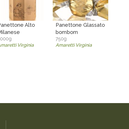
Panettone Alto
Panettone Glassato
Milanese
bombom
5000g
750g
maretti Virginia
Amaretti Virginia