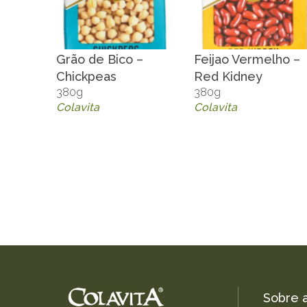
Grão de Bico –
Feijao Vermelho –
Chickpeas
Red Kidney
380g
380g
Colavita
Colavita
Sobre a