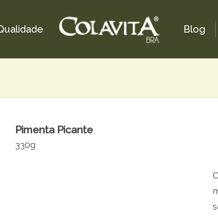
Qualidade
Blog
Pimenta Picante
330g
O
m
s