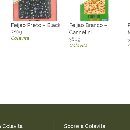
Feijao Preto – Black
Feijao Branco –
380g
Cannelini
Colavita
380g
Colavita
A
 Colavita
Sobre a Colavita